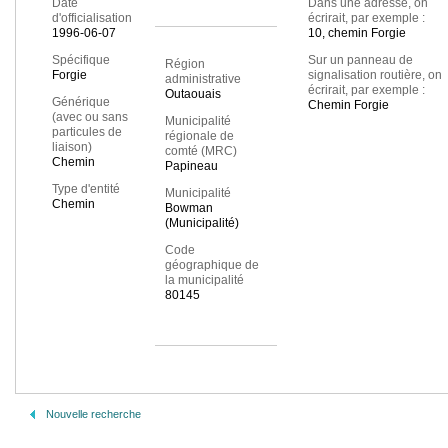
Date
Dans une adresse, on
d'officialisation
écrirait, par exemple :
1996-06-07
10, chemin Forgie
Spécifique
Sur un panneau de
Région
Forgie
signalisation routière, on
administrative
écrirait, par exemple :
Outaouais
Générique
Chemin Forgie
(avec ou sans
Municipalité
particules de
régionale de
liaison)
comté (MRC)
Chemin
Papineau
Type d'entité
Municipalité
Chemin
Bowman
(Municipalité)
Code
géographique de
la municipalité
80145
Nouvelle recherche