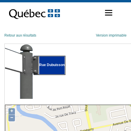
Passer
au
contenu
Retour aux résultats
Version imprimable
Rue Dubuisson
+
−