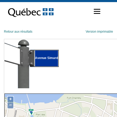
Passer
au
contenu
Retour aux résultats
Version imprimable
Avenue Simard
+
−