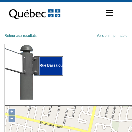
Passer
au
contenu
Retour aux résultats
Version imprimable
Rue Barsalou
+
−