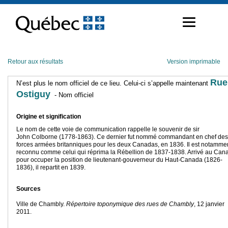
Passer
au
contenu
Retour aux résultats
Version imprimable
Rue
N’est plus le nom officiel de ce lieu. Celui-ci s’appelle maintenant
Ostiguy
- Nom officiel
Origine et signification
Le nom de cette voie de communication rappelle le souvenir de sir
John Colborne (1778-1863). Ce dernier fut nommé commandant en chef des
forces armées britanniques pour les deux Canadas, en 1836. Il est notamme
reconnu comme celui qui réprima la Rébellion de 1837-1838. Arrivé au Can
pour occuper la position de lieutenant-gouverneur du Haut-Canada (1826-
1836), il repartit en 1839.
Sources
Ville de Chambly.
Répertoire toponymique des rues de Chambly
, 12 janvier
2011.