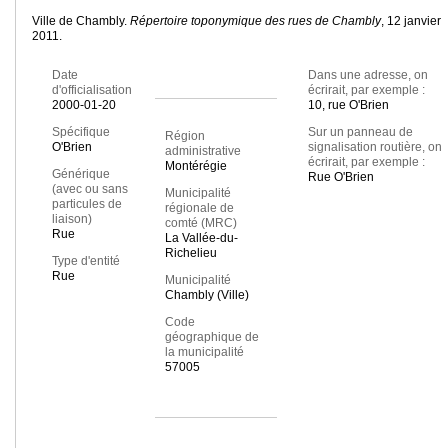
Ville de Chambly.
Répertoire toponymique des rues de Chambly
, 12 janvier
2011.
Date
Dans une adresse, on
d'officialisation
écrirait, par exemple :
2000-01-20
10, rue O'Brien
Spécifique
Sur un panneau de
Région
O'Brien
signalisation routière, on
administrative
écrirait, par exemple :
Montérégie
Générique
Rue O'Brien
(avec ou sans
Municipalité
particules de
régionale de
liaison)
comté (MRC)
Rue
La Vallée-du-
Richelieu
Type d'entité
Rue
Municipalité
Chambly (Ville)
Code
géographique de
la municipalité
57005