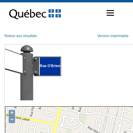
Passer
au
contenu
Retour aux résultats
Version imprimable
Rue O'Brien
+
−