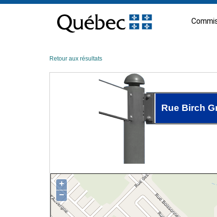
Passer
au
Commis
contenu
Retour aux résultats
Rue Birch G
+
−