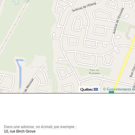
© Gouvernement d
Dans une adresse, on écrirait, par exemple :
10, rue Birch Grove