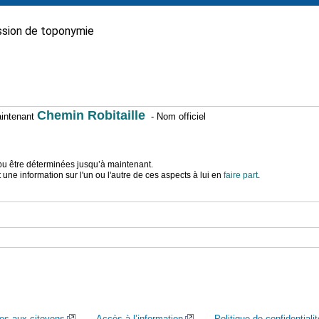
sion de toponymie
Chemin Robitaille
maintenant
- Nom officiel
t pu être déterminées jusqu’à maintenant.
ne information sur l'un ou l'autre de ces aspects à lui en
faire part
.
ces aux citoyens
Accès à l’information
Politique de confidentialit