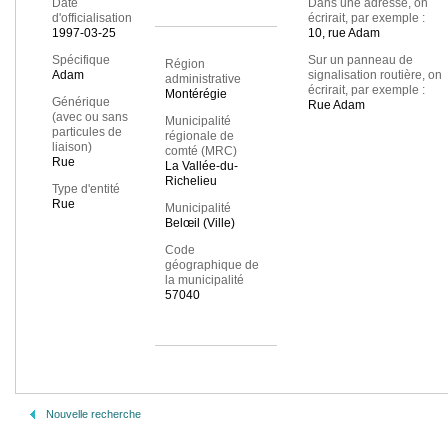
Date
Dans une adresse, on
d'officialisation
écrirait, par exemple :
1997-03-25
10, rue Adam
Spécifique
Sur un panneau de
Région
Adam
signalisation routière, on
administrative
écrirait, par exemple :
Montérégie
Générique
Rue Adam
(avec ou sans
Municipalité
particules de
régionale de
liaison)
comté (MRC)
Rue
La Vallée-du-
Richelieu
Type d'entité
Rue
Municipalité
Belœil (Ville)
Code
géographique de
la municipalité
57040
Nouvelle recherche