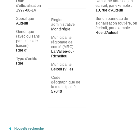
Date
Dans une adresse, on
d'officialisation
écrirait, par exemple :
1997-08-14
10, rue d'Auteuil
Spécifique
Sur un panneau de
Région
Auteuil
signalisation routière, on
administrative
écrirait, par exemple :
Montérégie
Générique
Rue d'Auteuil
(avec ou sans
Municipalité
particules de
régionale de
liaison)
comté (MRC)
Rue d'
La Vallée-du-
Richelieu
Type d'entité
Rue
Municipalité
Belœil (Ville)
Code
géographique de
la municipalité
57040
Nouvelle recherche