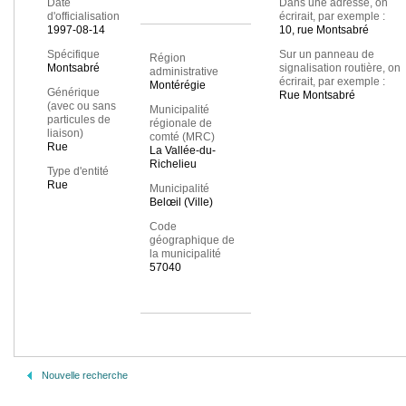
Date
Dans une adresse, on
d'officialisation
écrirait, par exemple :
1997-08-14
10, rue Montsabré
Spécifique
Sur un panneau de
Région
Montsabré
signalisation routière, on
administrative
écrirait, par exemple :
Montérégie
Générique
Rue Montsabré
(avec ou sans
Municipalité
particules de
régionale de
liaison)
comté (MRC)
Rue
La Vallée-du-
Richelieu
Type d'entité
Rue
Municipalité
Belœil (Ville)
Code
géographique de
la municipalité
57040
Nouvelle recherche