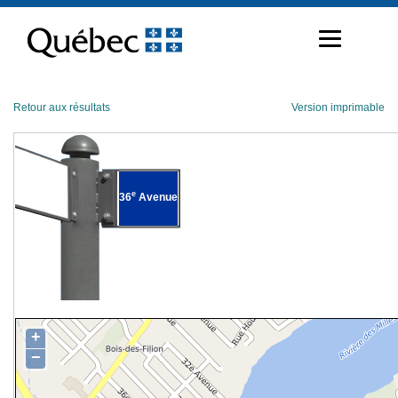
Passer
au
contenu
Retour aux résultats
Version imprimable
e
36
Avenue
+
−