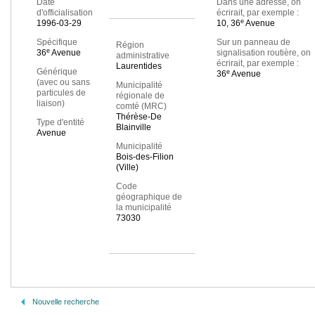
Date
Dans une adresse, on
d'officialisation
écrirait, par exemple :
e
1996-03-29
10, 36
Avenue
Spécifique
Sur un panneau de
Région
e
36
Avenue
signalisation routière, on
administrative
écrirait, par exemple :
Laurentides
Générique
e
36
Avenue
(avec ou sans
Municipalité
particules de
régionale de
liaison)
comté (MRC)
Thérèse-De
Type d'entité
Blainville
Avenue
Municipalité
Bois-des-Filion
(Ville)
Code
géographique de
la municipalité
73030
Nouvelle recherche