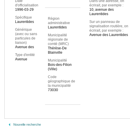
Date
Dans une adresse, on
d'officialisation
écrirait, par exemple :
1996-03-29
10, avenue des
Laurentides
Spécifique
Région
Laurentides
Sur un panneau de
administrative
signalisation routière, on
Laurentides
Générique
écrirait, par exemple :
(avec ou sans
Avenue des Laurentides
Municipalité
particules de
régionale de
liaison)
comté (MRC)
Avenue des
Thérèse-De
Blainville
Type d'entité
Avenue
Municipalité
Bois-des-Filion
(Ville)
Code
géographique de
la municipalité
73030
Nouvelle recherche