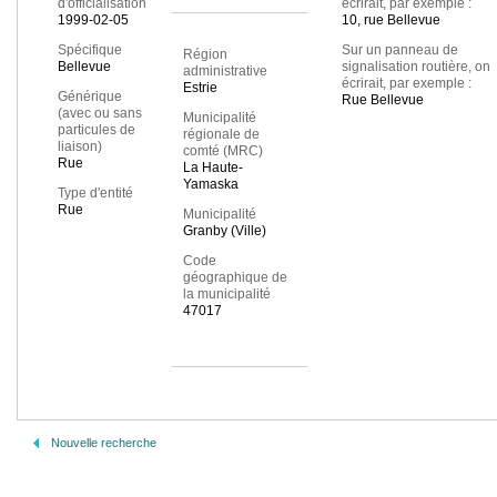
d'officialisation
écrirait, par exemple :
1999-02-05
10, rue Bellevue
Spécifique
Sur un panneau de
Région
Bellevue
signalisation routière, on
administrative
écrirait, par exemple :
Estrie
Générique
Rue Bellevue
(avec ou sans
Municipalité
particules de
régionale de
liaison)
comté (MRC)
Rue
La Haute-
Yamaska
Type d'entité
Rue
Municipalité
Granby (Ville)
Code
géographique de
la municipalité
47017
Nouvelle recherche