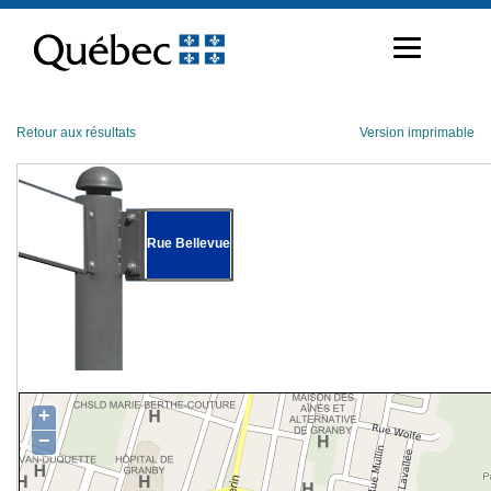
Passer
au
contenu
Retour aux résultats
Version imprimable
Rue Bellevue
+
−