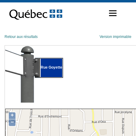
Passer
au
contenu
Retour aux résultats
Version imprimable
Rue Goyette
+
−