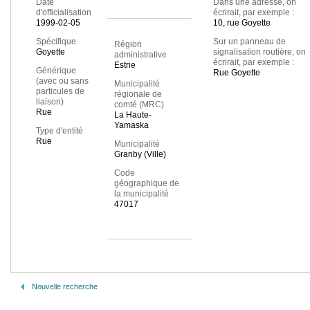
Date
Dans une adresse, on
d'officialisation
écrirait, par exemple :
1999-02-05
10, rue Goyette
Spécifique
Sur un panneau de
Région
Goyette
signalisation routière, on
administrative
écrirait, par exemple :
Estrie
Générique
Rue Goyette
(avec ou sans
Municipalité
particules de
régionale de
liaison)
comté (MRC)
Rue
La Haute-
Yamaska
Type d'entité
Rue
Municipalité
Granby (Ville)
Code
géographique de
la municipalité
47017
Nouvelle recherche