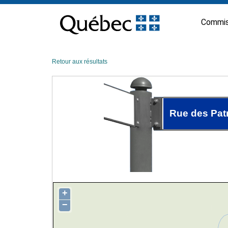
Passer
au
Commis
contenu
Retour aux résultats
Rue des Pat
+
−