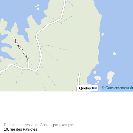
© Gouvernement d
Dans une adresse, on écrirait, par exemple :
10, rue des Patriotes