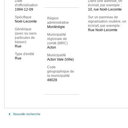
Date
Dans une adresse, on
d'officialisation
écrirait, par exemple :
1994-12-09
10, rue Noël-Lecomte
Spécifique
Sur un panneau de
Région
Noël-Lecomte
signalisation routière, on
administrative
écrirait, par exemple :
Montérégie
Générique
Rue Noël-Lecomte
(avec ou sans
Municipalité
particules de
régionale de
liaison)
comté (MRC)
Rue
Acton
Type d'entité
Municipalité
Rue
Acton Vale (Ville)
Code
géographique de
la municipalité
48028
Nouvelle recherche