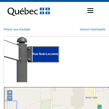
Passer
au
contenu
Retour aux résultats
Version imprimable
Rue Noël-Lecomte
+
−