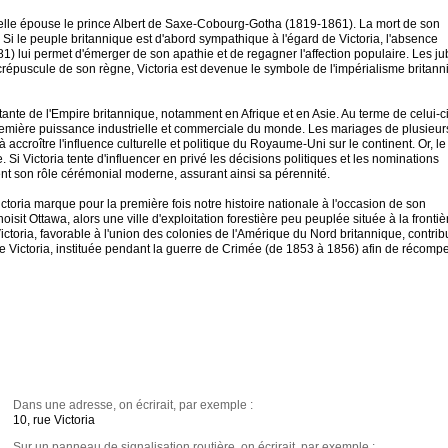
elle épouse le prince Albert de Saxe-Cobourg-Gotha (1819-1861). La mort de son
Si le peuple britannique est d'abord sympathique à l'égard de Victoria, l'absence
) lui permet d'émerger de son apathie et de regagner l'affection populaire. Les ju
u crépuscule de son règne, Victoria est devenue le symbole de l'impérialisme britan
ante de l'Empire britannique, notamment en Afrique et en Asie. Au terme de celui-ci
a première puissance industrielle et commerciale du monde. Les mariages de plusieur
croître l'influence culturelle et politique du Royaume-Uni sur le continent. Or, le
 Victoria tente d'influencer en privé les décisions politiques et les nominations
nt son rôle cérémonial moderne, assurant ainsi sa pérennité.
toria marque pour la première fois notre histoire nationale à l'occasion de son
sit Ottawa, alors une ville d'exploitation forestière peu peuplée située à la frontiè
toria, favorable à l'union des colonies de l'Amérique du Nord britannique, contrib
e Victoria, instituée pendant la guerre de Crimée (de 1853 à 1856) afin de récomp
Dans une adresse, on écrirait, par exemple :
10, rue Victoria
Sur un panneau de signalisation routière, on écrirait, par exemple :