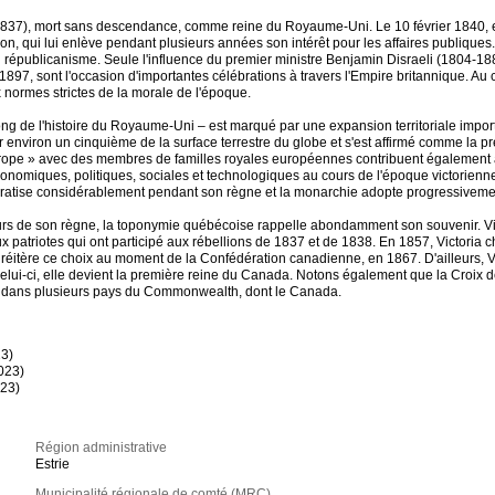
-1837), mort sans descendance, comme reine du Royaume-Uni. Le 10 février 1840, 
, qui lui enlève pendant plusieurs années son intérêt pour les affaires publiques. 
épublicanisme. Seule l'influence du premier ministre Benjamin Disraeli (1804-1881
 1897, sont l'occasion d'importantes célébrations à travers l'Empire britannique. A
x normes strictes de la morale de l'époque.
ng de l'histoire du Royaume-Uni – est marqué par une expansion territoriale import
sur environ un cinquième de la surface terrestre du globe et s'est affirmé comme l
urope » avec des membres de familles royales européennes contribuent également à ac
miques, politiques, sociales et technologiques au cours de l'époque victorienne. Si
ocratise considérablement pendant son règne et la monarchie adopte progressiveme
cours de son règne, la toponymie québécoise rappelle abondamment son souvenir. Vic
atriotes qui ont participé aux rébellions de 1837 et de 1838. En 1857, Victoria choi
éitère ce choix au moment de la Confédération canadienne, en 1867. D'ailleurs, Vic
lui-ci, elle devient la première reine du Canada. Notons également que la Croix d
aire dans plusieurs pays du Commonwealth, dont le Canada.
23)
023)
023)
Région administrative
Estrie
Municipalité régionale de comté (MRC)