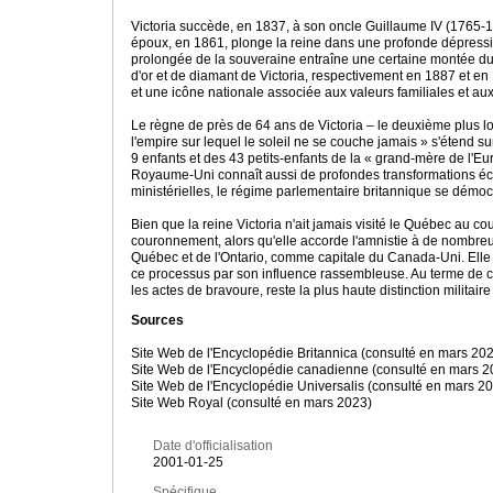
Victoria succède, en 1837, à son oncle Guillaume IV (1765
époux, en 1861, plonge la reine dans une profonde dépression
prolongée de la souveraine entraîne une certaine montée du r
d'or et de diamant de Victoria, respectivement en 1887 et en
et une icône nationale associée aux valeurs familiales et au
Le règne de près de 64 ans de Victoria – le deuxième plus lo
l'empire sur lequel le soleil ne se couche jamais » s'étend 
9 enfants et des 43 petits-enfants de la « grand-mère de l'E
Royaume-Uni connaît aussi de profondes transformations écono
ministérielles, le régime parlementaire britannique se dém
Bien que la reine Victoria n'ait jamais visité le Québec au 
couronnement, alors qu'elle accorde l'amnistie à de nombreux p
Québec et de l'Ontario, comme capitale du Canada-Uni. Elle r
ce processus par son influence rassembleuse. Au terme de ce
les actes de bravoure, reste la plus haute distinction milit
Sources
Site Web de l'Encyclopédie Britannica (consulté en mars 20
Site Web de l'Encyclopédie canadienne (consulté en mars 2
Site Web de l'Encyclopédie Universalis (consulté en mars 2
Site Web Royal (consulté en mars 2023)
Date d'officialisation
2001-01-25
Spécifique