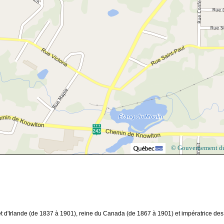
© Gouvernement d
et d'Irlande (de 1837 à 1901), reine du Canada (de 1867 à 1901) et impératrice des