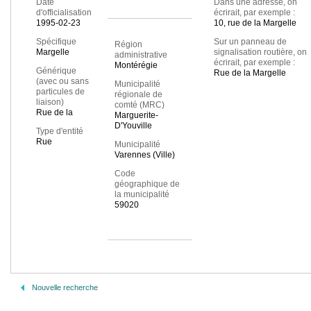
Date
Dans une adresse, on
d'officialisation
écrirait, par exemple :
1995-02-23
10, rue de la Margelle
Spécifique
Sur un panneau de
Région
Margelle
signalisation routière, on
administrative
écrirait, par exemple :
Montérégie
Générique
Rue de la Margelle
(avec ou sans
Municipalité
particules de
régionale de
liaison)
comté (MRC)
Rue de la
Marguerite-
D'Youville
Type d'entité
Rue
Municipalité
Varennes (Ville)
Code
géographique de
la municipalité
59020
Nouvelle recherche