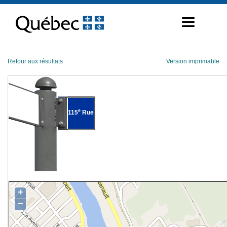
Passer
au
contenu
Retour aux résultats
Version imprimable
e
115
Rue
+
−