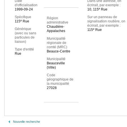
Date
Dans une adresse, on
d'officialisation
écrirait, par exemple :
e
1999-09-24
10, 115
Rue
Spécifique
Sur un panneau de
Région
e
115
Rue
signalisation routière, on
administrative
écrirait, par exemple :
Chaudière-
Générique
e
115
Rue
Appalaches
(avec ou sans
particules de
Municipalité
liaison)
régionale de
comté (MRC)
Type d'entité
Beauce-Centre
Rue
Municipalité
Beauceville
(Ville)
Code
géographique de
la municipalité
27028
Nouvelle recherche