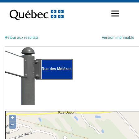
Passer
au
contenu
Retour aux résultats
Version imprimable
Rue des Mélèzes
+
−