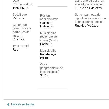
Date
Dans une adresse, on
d'officialisation
écrirait, par exemple :
1997-06-13
10, rue des Mélèzes
Spécifique
Sur un panneau de
Région
Mélèzes
signalisation routière, on
administrative
écrirait, par exemple :
Capitale-
Générique
Rue des Mélèzes
Nationale
(avec ou sans
particules de
Municipalité
liaison)
régionale de
Rue des
comté (MRC)
Portneuf
Type d'entité
Rue
Municipalité
Pont-Rouge
(Ville)
Code
géographique de
la municipalité
34017
Nouvelle recherche