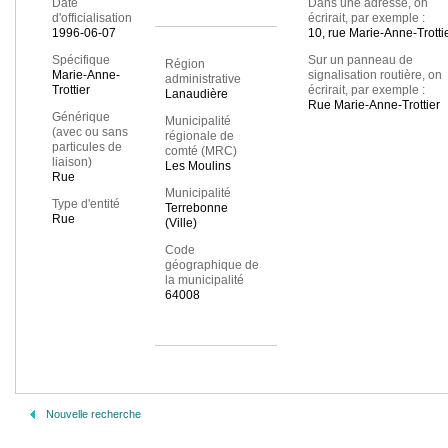
Date
Dans une adresse, on
d'officialisation
écrirait, par exemple :
1996-06-07
10, rue Marie-Anne-Trotti
Spécifique
Sur un panneau de
Région
Marie-Anne-
signalisation routière, on
administrative
Trottier
écrirait, par exemple :
Lanaudière
Rue Marie-Anne-Trottier
Générique
Municipalité
(avec ou sans
régionale de
particules de
comté (MRC)
liaison)
Les Moulins
Rue
Municipalité
Type d'entité
Terrebonne
Rue
(Ville)
Code
géographique de
la municipalité
64008
Nouvelle recherche