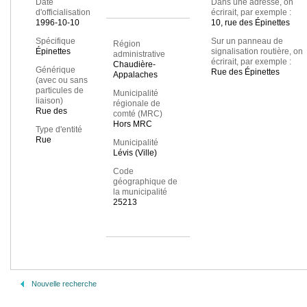
Date
Dans une adresse, on
d'officialisation
écrirait, par exemple :
1996-10-10
10, rue des Épinettes
Spécifique
Sur un panneau de
Région
Épinettes
signalisation routière, on
administrative
écrirait, par exemple :
Chaudière-
Générique
Rue des Épinettes
Appalaches
(avec ou sans
particules de
Municipalité
liaison)
régionale de
Rue des
comté (MRC)
Hors MRC
Type d'entité
Rue
Municipalité
Lévis (Ville)
Code
géographique de
la municipalité
25213
Nouvelle recherche