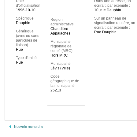
Date
Dans une adresse, on
d'officialisation
écrirait, par exemple :
1996-10-10
10, rue Dauphin
Spécifique
Sur un panneau de
Région
Dauphin
signalisation routière, on
administrative
écrirait, par exemple :
Chaudière-
Générique
Rue Dauphin
Appalaches
(avec ou sans
particules de
Municipalité
liaison)
régionale de
Rue
comté (MRC)
Hors MRC
Type d'entité
Rue
Municipalité
Lévis (Ville)
Code
géographique de
la municipalité
25213
Nouvelle recherche