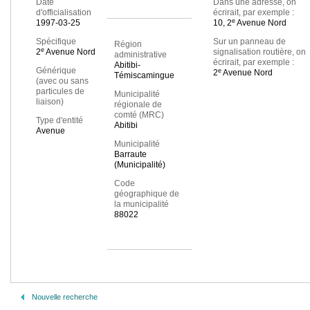
Date
Dans une adresse, on
d'officialisation
écrirait, par exemple :
e
1997-03-25
10, 2
Avenue Nord
Spécifique
Sur un panneau de
Région
e
2
Avenue Nord
signalisation routière, on
administrative
écrirait, par exemple :
Abitibi-
Générique
e
2
Avenue Nord
Témiscamingue
(avec ou sans
particules de
Municipalité
liaison)
régionale de
comté (MRC)
Type d'entité
Abitibi
Avenue
Municipalité
Barraute
(Municipalité)
Code
géographique de
la municipalité
88022
Nouvelle recherche