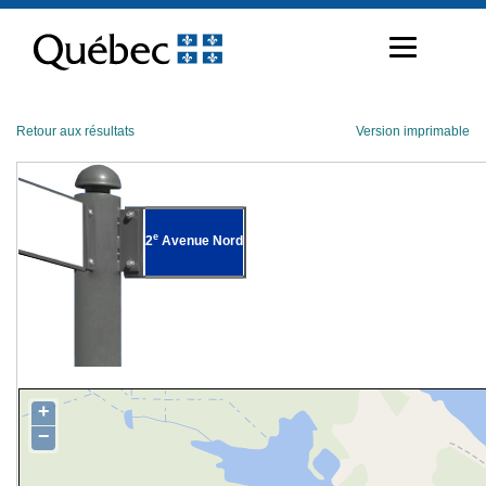
Passer
au
contenu
Retour aux résultats
Version imprimable
e
2
Avenue Nord
+
−