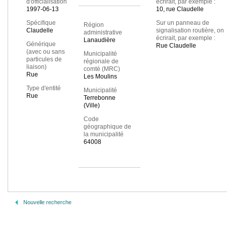
d'officialisation
écrirait, par exemple :
1997-06-13
10, rue Claudelle
Spécifique
Sur un panneau de
Région
Claudelle
signalisation routière, on
administrative
écrirait, par exemple :
Lanaudière
Générique
Rue Claudelle
(avec ou sans
Municipalité
particules de
régionale de
liaison)
comté (MRC)
Rue
Les Moulins
Type d'entité
Municipalité
Rue
Terrebonne
(Ville)
Code
géographique de
la municipalité
64008
Nouvelle recherche