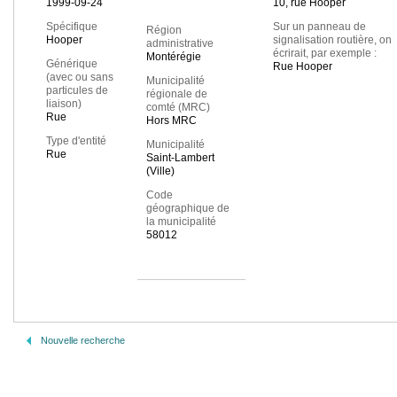
1999-09-24
10, rue Hooper
Spécifique
Sur un panneau de
Région
Hooper
signalisation routière, on
administrative
écrirait, par exemple :
Montérégie
Générique
Rue Hooper
(avec ou sans
Municipalité
particules de
régionale de
liaison)
comté (MRC)
Rue
Hors MRC
Type d'entité
Municipalité
Rue
Saint-Lambert
(Ville)
Code
géographique de
la municipalité
58012
Nouvelle recherche