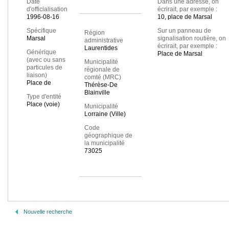
Date
Dans une adresse, on
d'officialisation
écrirait, par exemple :
1996-08-16
10, place de Marsal
Spécifique
Sur un panneau de
Région
Marsal
signalisation routière, on
administrative
écrirait, par exemple :
Laurentides
Générique
Place de Marsal
(avec ou sans
Municipalité
particules de
régionale de
liaison)
comté (MRC)
Place de
Thérèse-De
Blainville
Type d'entité
Place (voie)
Municipalité
Lorraine (Ville)
Code
géographique de
la municipalité
73025
Nouvelle recherche