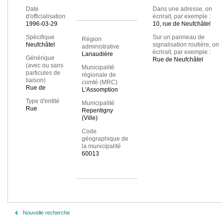
Date
Dans une adresse, on
d'officialisation
écrirait, par exemple :
1996-03-29
10, rue de Neufchâtel
Spécifique
Sur un panneau de
Région
Neufchâtel
signalisation routière, on
administrative
écrirait, par exemple :
Lanaudière
Générique
Rue de Neufchâtel
(avec ou sans
Municipalité
particules de
régionale de
liaison)
comté (MRC)
Rue de
L'Assomption
Type d'entité
Municipalité
Rue
Repentigny
(Ville)
Code
géographique de
la municipalité
60013
Nouvelle recherche