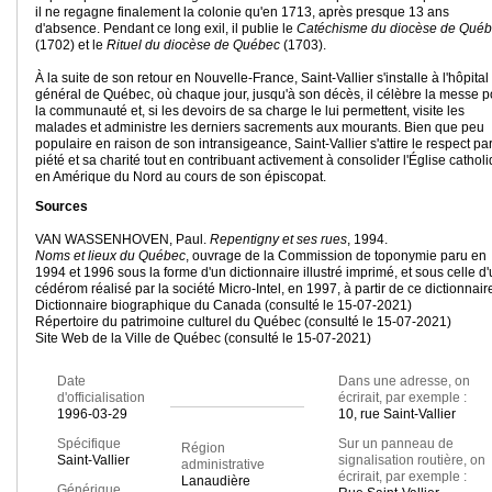
il ne regagne finalement la colonie qu'en 1713, après presque 13 ans
d'absence. Pendant ce long exil, il publie le
Catéchisme du diocèse de Qué
(1702) et le
Rituel du diocèse de Québec
(1703).
À la suite de son retour en Nouvelle-France, Saint-Vallier s'installe à l'hôpital
général de Québec, où chaque jour, jusqu'à son décès, il célèbre la messe p
la communauté et, si les devoirs de sa charge le lui permettent, visite les
malades et administre les derniers sacrements aux mourants. Bien que peu
populaire en raison de son intransigeance, Saint-Vallier s'attire le respect pa
piété et sa charité tout en contribuant activement à consolider l'Église cathol
en Amérique du Nord au cours de son épiscopat.
Sources
VAN WASSENHOVEN, Paul.
Repentigny et ses rues
, 1994.
Noms et lieux du Québec
, ouvrage de la Commission de toponymie paru en
1994 et 1996 sous la forme d'un dictionnaire illustré imprimé, et sous celle d
cédérom réalisé par la société Micro-Intel, en 1997, à partir de ce dictionnair
Dictionnaire biographique du Canada (consulté le 15-07-2021)
Répertoire du patrimoine culturel du Québec (consulté le 15-07-2021)
Site Web de la Ville de Québec (consulté le 15-07-2021)
Date
Dans une adresse, on
d'officialisation
écrirait, par exemple :
1996-03-29
10, rue Saint-Vallier
Spécifique
Sur un panneau de
Région
Saint-Vallier
signalisation routière, on
administrative
écrirait, par exemple :
Lanaudière
Générique