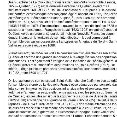
Jean-Baptiste de La Croix de Chevrières de Saint-Vallier (Grenoble, France,
1653 – Québec, 1727) est le deuxième évêque de Québec, exerçant ce
ministère entre 1688 et 1727. Issu de la noblesse du Dauphiné, il se destine
une carrière ecclésiastique dès son jeune âge et obtient, en 1672, une licen
en théologie du Séminaire de Saint-Sulpice, à Paris. Bien qu'il soit ordonné
prêtre en 1681, Saint-Vallier est nommé aumônier ordinaire du roi Louis XIV
(1638-1715) en 1676. Plus doctrinaire qu'ambitieux, il est désigné en 1685 
succéder à monseigneur François de Laval (1623-1708) en tant qu'évêque 
Québec. Après un premier séjour de 18 mois en Nouvelle-France au cours
duquel il parcourt le territoire de son futur diocèse – lequel correspond à
l'ensemble des vastes possessions françaises en Amérique du Nord –, Saint
Vallier est sacré évêque en 1688.
Prélat très actif, Saint-Vallier voit à la construction d'un évêché dès son arriv
Québec et accorde une grande importance à l'évangélisation des population
autochtones. Il est également à l'origine de la fondation de l'hôpital général 
Québec (1692) et du monastère des Ursulines de Trois-Rivières (1697). De
même, il érige plusieurs paroisses dans son diocèse, leur nombre doublant,
41 à 82, entre 1690 et 1721.
Or, tout au long de son épiscopat, Saint-Vallier cherche à affirmer son autorit
l'ensemble du clergé de la Nouvelle-France et se démarque par son zèle dan
lutte contre l'immoralité. Ses positions intransigeantes et son caractère
autoritaire l'amènent à se quereller, entre autres, avec les prêtres du Sémina
de Québec, les Jésuites ainsi que les gouverneurs Louis de Buade de Front
(1622-1698) et Philippe de Rigaud de Vaudreuil (1650-1725). De fait, à deux
reprises – de 1694 à 1697 et de 1700 à 1713 –, il doit même effectuer de lo
séjours en France afin de défendre ses politiques à la cour. D'ailleurs, en 17
dans le contexte de la guerre de la Succession d'Espagne, Saint-Vallier est
capturé par des marins anglais en revenant d'Europe. Prisonnier pendant 5 