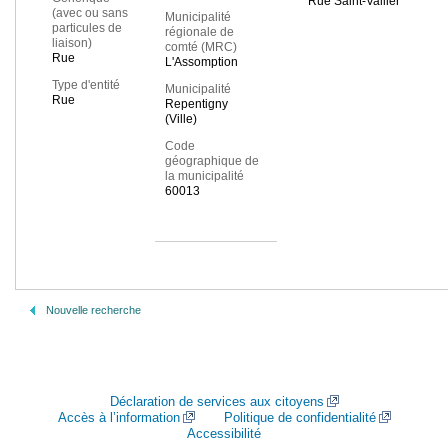
Rue Saint-Vallier
(avec ou sans
Municipalité
particules de
régionale de
liaison)
comté (MRC)
Rue
L'Assomption
Type d'entité
Municipalité
Rue
Repentigny
(Ville)
Code
géographique de
la municipalité
60013
Nouvelle recherche
Déclaration de services aux citoyens
Accès à l’information
Politique de confidentialité
Accessibilité