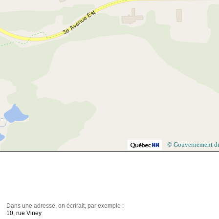
© Gouvernement d
Dans une adresse, on écrirait, par exemple :
10, rue Viney