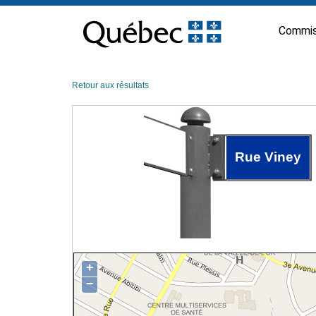
Passer
au
Commis
contenu
Retour aux résultats
Rue Viney
+
−