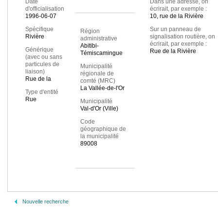
Date
Dans une adresse, on
d'officialisation
écrirait, par exemple :
1996-06-07
10, rue de la Rivière
Spécifique
Sur un panneau de
Région
Rivière
signalisation routière, on
administrative
écrirait, par exemple :
Abitibi-
Générique
Rue de la Rivière
Témiscamingue
(avec ou sans
particules de
Municipalité
liaison)
régionale de
Rue de la
comté (MRC)
La Vallée-de-l'Or
Type d'entité
Rue
Municipalité
Val-d'Or (Ville)
Code
géographique de
la municipalité
89008
Nouvelle recherche