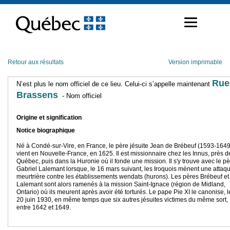
Passer
au
contenu
Retour aux résultats
Version imprimable
Rue
N’est plus le nom officiel de ce lieu. Celui-ci s’appelle maintenant
Brassens
- Nom officiel
Origine et signification
Notice biographique
Né à Condé-sur-Vire, en France, le père jésuite Jean de Brébeuf (1593-1649
vient en Nouvelle-France, en 1625. Il est missionnaire chez les Innus, près d
Québec, puis dans la Huronie où il fonde une mission. Il s'y trouve avec le p
Gabriel Lalemant lorsque, le 16 mars suivant, les Iroquois mènent une attaq
meurtrière contre les établissements wendats (hurons). Les pères Brébeuf et
Lalemant sont alors ramenés à la mission Saint-Ignace (région de Midland,
Ontario) où ils meurent après avoir été torturés. Le pape Pie XI le canonise, l
20 juin 1930, en même temps que six autres jésuites victimes du même sort,
entre 1642 et 1649.