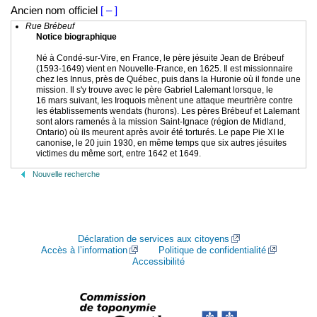
Ancien nom officiel
[ – ]
Rue Brébeuf
Notice biographique
Né à Condé-sur-Vire, en France, le père jésuite Jean de Brébeuf
(1593-1649) vient en Nouvelle-France, en 1625. Il est missionnaire
chez les Innus, près de Québec, puis dans la Huronie où il fonde une
mission. Il s'y trouve avec le père Gabriel Lalemant lorsque, le
16 mars suivant, les Iroquois mènent une attaque meurtrière contre
les établissements wendats (hurons). Les pères Brébeuf et Lalemant
sont alors ramenés à la mission Saint-Ignace (région de Midland,
Ontario) où ils meurent après avoir été torturés. Le pape Pie XI le
canonise, le 20 juin 1930, en même temps que six autres jésuites
victimes du même sort, entre 1642 et 1649.
Nouvelle recherche
Déclaration de services aux citoyens
Accès à l’information
Politique de confidentialité
Accessibilité