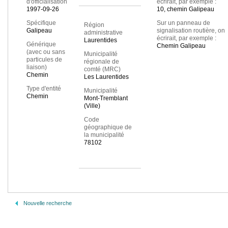
d'officialisation
écrirait, par exemple :
1997-09-26
10, chemin Galipeau
Spécifique
Sur un panneau de
Région
Galipeau
signalisation routière, on
administrative
écrirait, par exemple :
Laurentides
Générique
Chemin Galipeau
(avec ou sans
Municipalité
particules de
régionale de
liaison)
comté (MRC)
Chemin
Les Laurentides
Type d'entité
Municipalité
Chemin
Mont-Tremblant
(Ville)
Code
géographique de
la municipalité
78102
Nouvelle recherche