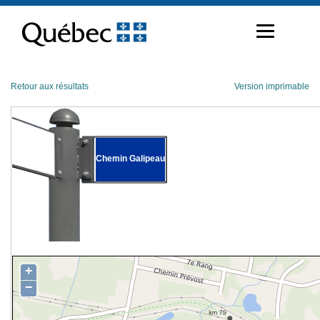
Passer
au
contenu
Retour aux résultats
Version imprimable
Chemin Galipeau
+
−