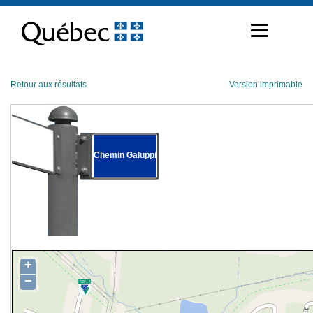
Passer
au
contenu
Retour aux résultats
Version imprimable
Chemin Galuppi
+
−