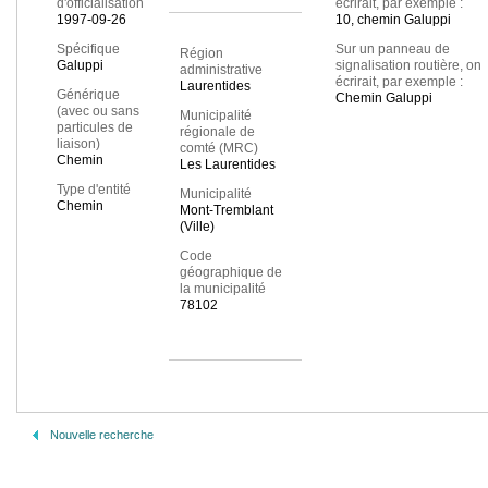
d'officialisation
écrirait, par exemple :
1997-09-26
10, chemin Galuppi
Spécifique
Sur un panneau de
Région
Galuppi
signalisation routière, on
administrative
écrirait, par exemple :
Laurentides
Générique
Chemin Galuppi
(avec ou sans
Municipalité
particules de
régionale de
liaison)
comté (MRC)
Chemin
Les Laurentides
Type d'entité
Municipalité
Chemin
Mont-Tremblant
(Ville)
Code
géographique de
la municipalité
78102
Nouvelle recherche