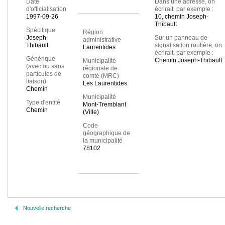
Date
Dans une adresse, on
d'officialisation
écrirait, par exemple :
1997-09-26
10, chemin Joseph-
Thibault
Spécifique
Région
Joseph-
Sur un panneau de
administrative
Thibault
signalisation routière, on
Laurentides
écrirait, par exemple :
Générique
Chemin Joseph-Thibault
Municipalité
(avec ou sans
régionale de
particules de
comté (MRC)
liaison)
Les Laurentides
Chemin
Municipalité
Type d'entité
Mont-Tremblant
Chemin
(Ville)
Code
géographique de
la municipalité
78102
Nouvelle recherche