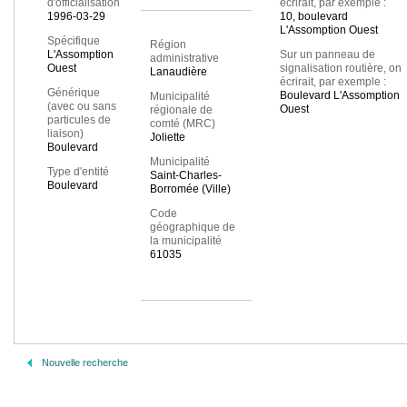
d'officialisation
écrirait, par exemple :
1996-03-29
10, boulevard
L'Assomption Ouest
Spécifique
Région
L'Assomption
Sur un panneau de
administrative
Ouest
signalisation routière, on
Lanaudière
écrirait, par exemple :
Générique
Boulevard L'Assomption
Municipalité
(avec ou sans
Ouest
régionale de
particules de
comté (MRC)
liaison)
Joliette
Boulevard
Municipalité
Type d'entité
Saint-Charles-
Boulevard
Borromée (Ville)
Code
géographique de
la municipalité
61035
Nouvelle recherche