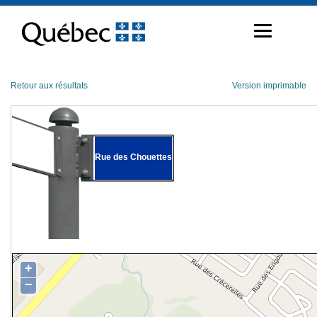
Passer
au
contenu
Retour aux résultats
Version imprimable
Rue des Chouettes
+
−