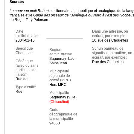
Sources
Le nouveau petit Robert
: dictionnaire alphabétique et analogique de la lan
française et le
Guide des oiseaux de l’Amérique du Nord à l’est des Rocheu
de Roger Tory Peterson.
Date
Dans une adresse, on
d'officialisation
écrirait, par exemple :
2004-02-16
10, rue des Chouettes
Spécifique
Sur un panneau de
Région
Chouettes
signalisation routière, on
administrative
écrirait, par exemple :
Saguenay–Lac-
Générique
Rue des Chouettes
Saint-Jean
(avec ou sans
particules de
Municipalité
liaison)
régionale de
Rue des
comté (MRC)
Hors MRC
Type d'entité
Rue
Municipalité
Saguenay (Ville)
(Chicoutimi)
Code
géographique de
la municipalité
94068