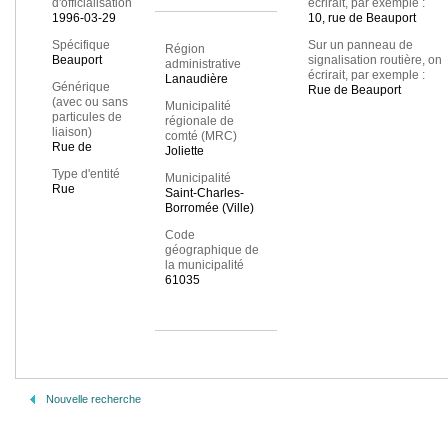
d'officialisation
écrirait, par exemple :
1996-03-29
10, rue de Beauport
Spécifique
Sur un panneau de
Région
Beauport
signalisation routière, on
administrative
écrirait, par exemple :
Lanaudière
Générique
Rue de Beauport
(avec ou sans
Municipalité
particules de
régionale de
liaison)
comté (MRC)
Rue de
Joliette
Type d'entité
Municipalité
Rue
Saint-Charles-
Borromée (Ville)
Code
géographique de
la municipalité
61035
Nouvelle recherche