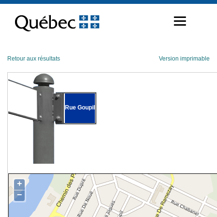
Passer
au
contenu
Retour aux résultats
Version imprimable
Rue Goupil
+
−