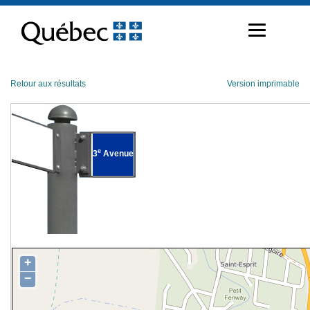
Passer
au
contenu
Retour aux résultats
Version imprimable
e
3
Avenue
+
−