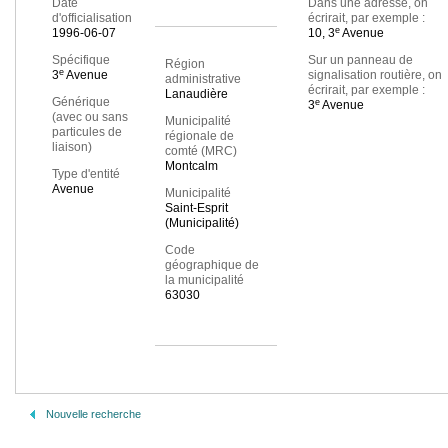
Date
Dans une adresse, on
d'officialisation
écrirait, par exemple :
e
1996-06-07
10, 3
Avenue
Spécifique
Sur un panneau de
Région
e
3
Avenue
signalisation routière, on
administrative
écrirait, par exemple :
Lanaudière
Générique
e
3
Avenue
(avec ou sans
Municipalité
particules de
régionale de
liaison)
comté (MRC)
Montcalm
Type d'entité
Avenue
Municipalité
Saint-Esprit
(Municipalité)
Code
géographique de
la municipalité
63030
Nouvelle recherche