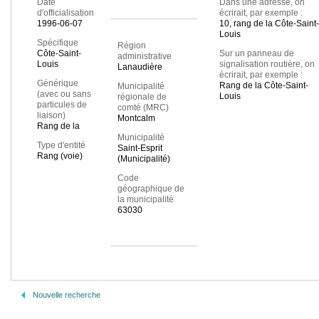
Date
Dans une adresse, on
d'officialisation
écrirait, par exemple :
1996-06-07
10, rang de la Côte-Saint-
Louis
Spécifique
Région
Côte-Saint-
Sur un panneau de
administrative
Louis
signalisation routière, on
Lanaudière
écrirait, par exemple :
Générique
Rang de la Côte-Saint-
Municipalité
(avec ou sans
Louis
régionale de
particules de
comté (MRC)
liaison)
Montcalm
Rang de la
Municipalité
Type d'entité
Saint-Esprit
Rang (voie)
(Municipalité)
Code
géographique de
la municipalité
63030
Nouvelle recherche