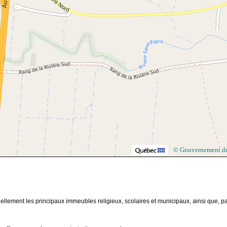
© Gouvernement d
nellement les principaux immeubles religieux, scolaires et municipaux, ainsi que, pa