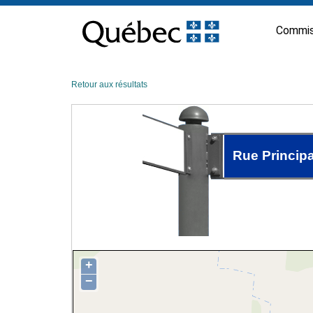
Passer
au
Commis
contenu
Retour aux résultats
Rue Principa
+
−