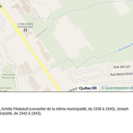
© Gouvernement d
, Achille Filiatrault (conseiller de la même municipalité, de 1938 à 1940), Joseph
icipalité, de 1942 à 1943).