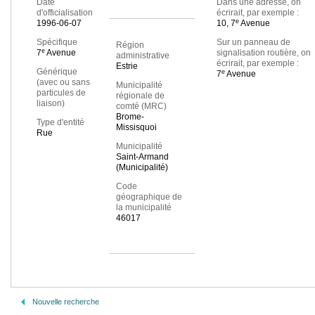
Date
Dans une adresse, on
d'officialisation
écrirait, par exemple :
e
1996-06-07
10, 7
Avenue
Spécifique
Sur un panneau de
Région
e
7
Avenue
signalisation routière, on
administrative
écrirait, par exemple :
Estrie
Générique
e
7
Avenue
(avec ou sans
Municipalité
particules de
régionale de
liaison)
comté (MRC)
Brome-
Type d'entité
Missisquoi
Rue
Municipalité
Saint-Armand
(Municipalité)
Code
géographique de
la municipalité
46017
Nouvelle recherche