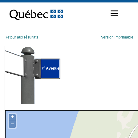
Passer
au
contenu
Retour aux résultats
Version imprimable
e
7
Avenue
+
−