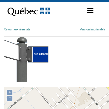
Passer
au
contenu
Retour aux résultats
Version imprimable
Rue Girard
+
−