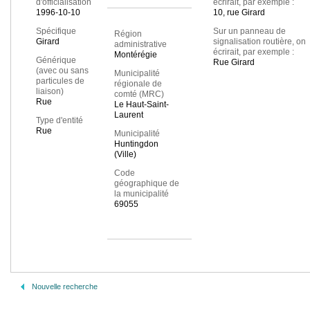
d'officialisation
écrirait, par exemple :
1996-10-10
10, rue Girard
Spécifique
Sur un panneau de
Région
Girard
signalisation routière, on
administrative
écrirait, par exemple :
Montérégie
Générique
Rue Girard
(avec ou sans
Municipalité
particules de
régionale de
liaison)
comté (MRC)
Rue
Le Haut-Saint-
Laurent
Type d'entité
Rue
Municipalité
Huntingdon
(Ville)
Code
géographique de
la municipalité
69055
Nouvelle recherche