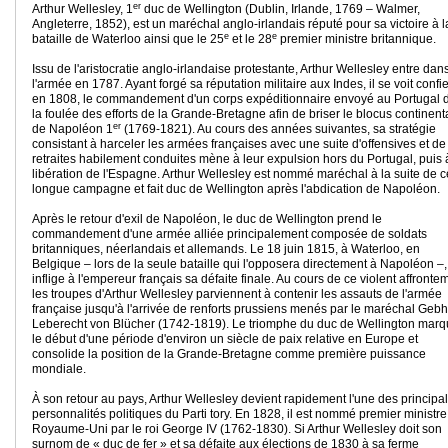
er
Arthur Wellesley, 1
duc de Wellington (Dublin, Irlande, 1769 – Walmer,
Angleterre, 1852), est un maréchal anglo-irlandais réputé pour sa victoire à l
e
e
bataille de Waterloo ainsi que le 25
et le 28
premier ministre britannique.
Issu de l'aristocratie anglo-irlandaise protestante, Arthur Wellesley entre dan
l'armée en 1787. Ayant forgé sa réputation militaire aux Indes, il se voit confie
en 1808, le commandement d'un corps expéditionnaire envoyé au Portugal 
la foulée des efforts de la Grande-Bretagne afin de briser le blocus continent
er
de Napoléon 1
(1769-1821). Au cours des années suivantes, sa stratégie
consistant à harceler les armées françaises avec une suite d'offensives et de
retraites habilement conduites mène à leur expulsion hors du Portugal, puis 
libération de l'Espagne. Arthur Wellesley est nommé maréchal à la suite de c
longue campagne et fait duc de Wellington après l'abdication de Napoléon.
Après le retour d'exil de Napoléon, le duc de Wellington prend le
commandement d'une armée alliée principalement composée de soldats
britanniques, néerlandais et allemands. Le 18 juin 1815, à Waterloo, en
Belgique – lors de la seule bataille qui l'opposera directement à Napoléon –, 
inflige à l'empereur français sa défaite finale. Au cours de ce violent affronte
les troupes d'Arthur Wellesley parviennent à contenir les assauts de l'armée
française jusqu'à l'arrivée de renforts prussiens menés par le maréchal Geb
Leberecht von Blücher (1742-1819). Le triomphe du duc de Wellington mar
le début d'une période d'environ un siècle de paix relative en Europe et
consolide la position de la Grande-Bretagne comme première puissance
mondiale.
À son retour au pays, Arthur Wellesley devient rapidement l'une des principa
personnalités politiques du Parti tory. En 1828, il est nommé premier ministre
Royaume-Uni par le roi George IV (1762-1830). Si Arthur Wellesley doit son
surnom de « duc de fer » et sa défaite aux élections de 1830 à sa ferme