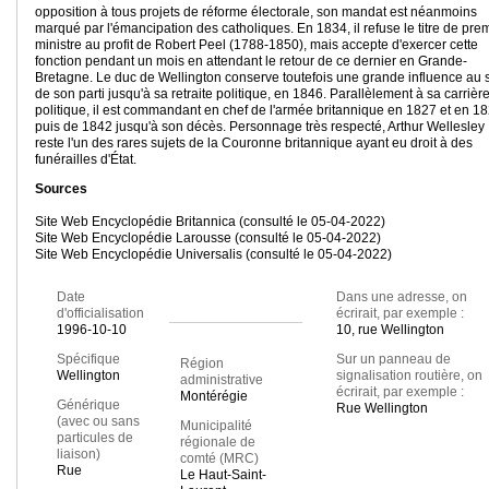
opposition à tous projets de réforme électorale, son mandat est néanmoins
marqué par l'émancipation des catholiques. En 1834, il refuse le titre de pre
ministre au profit de Robert Peel (1788-1850), mais accepte d'exercer cette
fonction pendant un mois en attendant le retour de ce dernier en Grande-
Bretagne. Le duc de Wellington conserve toutefois une grande influence au 
de son parti jusqu'à sa retraite politique, en 1846. Parallèlement à sa carrièr
politique, il est commandant en chef de l'armée britannique en 1827 et en 18
puis de 1842 jusqu'à son décès. Personnage très respecté, Arthur Wellesley
reste l'un des rares sujets de la Couronne britannique ayant eu droit à des
funérailles d'État.
Sources
Site Web Encyclopédie Britannica (consulté le 05-04-2022)
Site Web Encyclopédie Larousse (consulté le 05-04-2022)
Site Web Encyclopédie Universalis (consulté le 05-04-2022)
Date
Dans une adresse, on
d'officialisation
écrirait, par exemple :
1996-10-10
10, rue Wellington
Spécifique
Sur un panneau de
Région
Wellington
signalisation routière, on
administrative
écrirait, par exemple :
Montérégie
Générique
Rue Wellington
(avec ou sans
Municipalité
particules de
régionale de
liaison)
comté (MRC)
Rue
Le Haut-Saint-