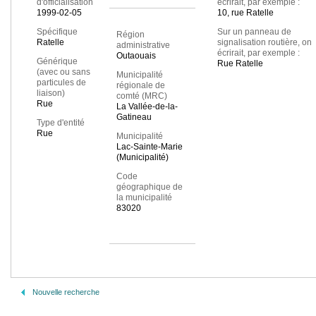
d'officialisation
écrirait, par exemple :
1999-02-05
10, rue Ratelle
Spécifique
Sur un panneau de
Région
Ratelle
signalisation routière, on
administrative
écrirait, par exemple :
Outaouais
Générique
Rue Ratelle
(avec ou sans
Municipalité
particules de
régionale de
liaison)
comté (MRC)
Rue
La Vallée-de-la-
Gatineau
Type d'entité
Rue
Municipalité
Lac-Sainte-Marie
(Municipalité)
Code
géographique de
la municipalité
83020
Nouvelle recherche