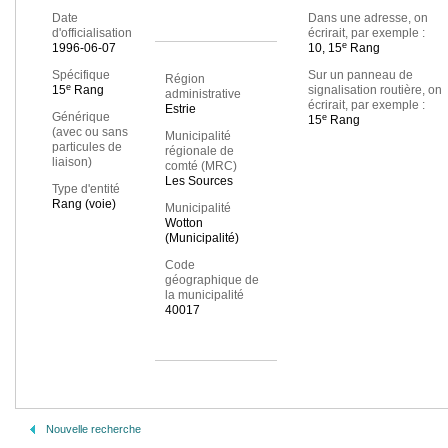
Date
Dans une adresse, on
d'officialisation
écrirait, par exemple :
e
1996-06-07
10, 15
Rang
Spécifique
Sur un panneau de
Région
e
15
Rang
signalisation routière, on
administrative
écrirait, par exemple :
Estrie
Générique
e
15
Rang
(avec ou sans
Municipalité
particules de
régionale de
liaison)
comté (MRC)
Les Sources
Type d'entité
Rang (voie)
Municipalité
Wotton
(Municipalité)
Code
géographique de
la municipalité
40017
Nouvelle recherche