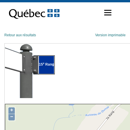
Passer
au
contenu
Retour aux résultats
Version imprimable
e
15
Rang
+
−