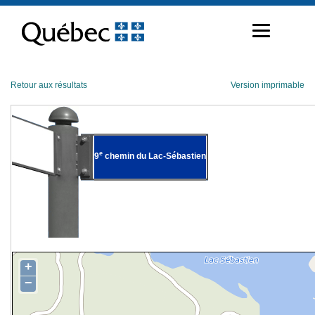
Passer
au
contenu
Retour aux résultats
Version imprimable
e
9
chemin du Lac-Sébastien
+
−