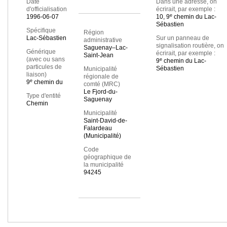
Date
Dans une adresse, on
d'officialisation
écrirait, par exemple :
e
1996-06-07
10, 9
chemin du Lac-
Sébastien
Spécifique
Région
Lac-Sébastien
Sur un panneau de
administrative
signalisation routière, on
Saguenay–Lac-
Générique
écrirait, par exemple :
Saint-Jean
(avec ou sans
e
9
chemin du Lac-
particules de
Sébastien
Municipalité
liaison)
régionale de
e
9
chemin du
comté (MRC)
Le Fjord-du-
Type d'entité
Saguenay
Chemin
Municipalité
Saint-David-de-
Falardeau
(Municipalité)
Code
géographique de
la municipalité
94245